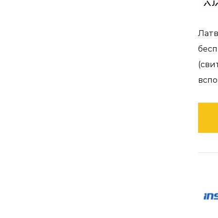
Латв
бесп
(сви
вспо