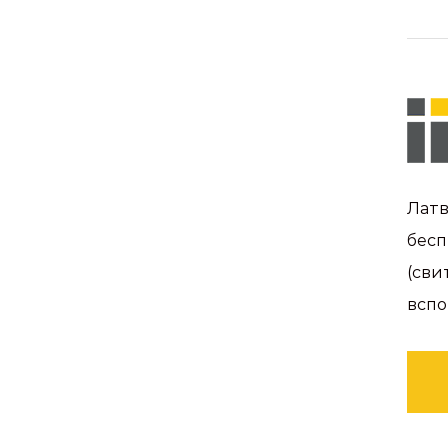
Латв
бесп
(сви
вспо