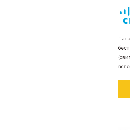
Латв
бесп
(сви
вспо