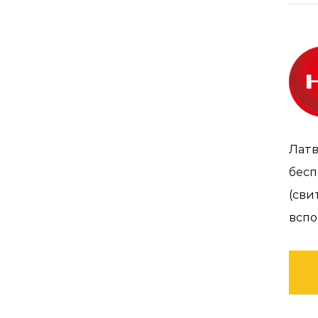
Латв
бесп
(сви
вспо