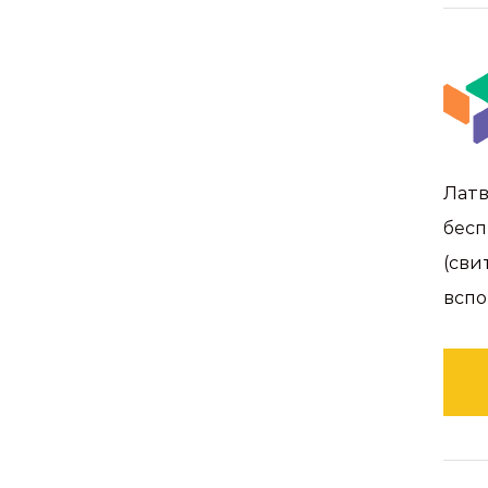
Латв
бесп
(сви
вспо