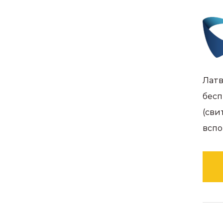
Латв
бесп
(сви
вспо