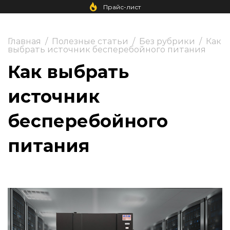
Прайс-лист
Главная
/
Полезные статьи
/
Без рубрики
/
Как
выбрать источник бесперебойного питания
Как выбрать
источник
бесперебойного
питания