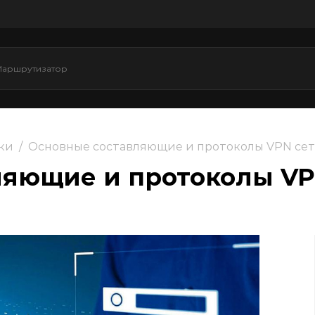
ки
/
Основные составляющие и протоколы VPN се
ляющие и протоколы VP