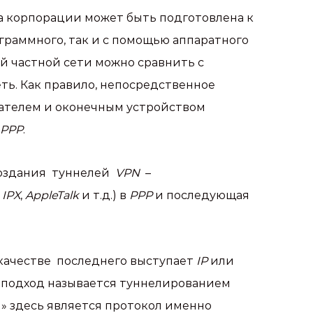
 корпорации может быть подготовлена к
граммного, так и с помощью аппаратного
й частной сети можно сравнить с
ть. Как правило, непосредственное
ателем и оконечным устройством
PPP
.
оздания туннелей
VPN
–
,
IPX
,
AppleTalk
и т.д.) в
PPP
и последующая
качестве последнего выступает
IP
или
й подход называется туннелированием
м» здесь является протокол именно