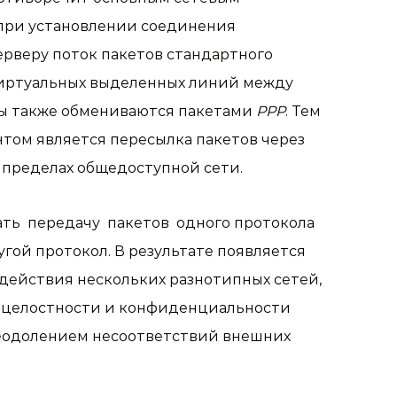
 при установлении соединения
ерверу поток пакетов стандартного
 виртуальных выделенных линий между
ы также обмениваются пакетами
PPP
. Тем
том является пересылка пакетов через
 пределах общедоступной сети.
ть передачу пакетов одного протокола
гой протокол. В результате появляется
ействия нескольких разнотипных сетей,
я целостности и конфиденциальности
реодолением несоответствий внешних