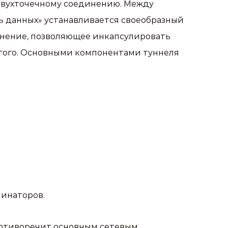
двухточечному соединению. Между
ь данных» устанавливается своеобразный
инение, позволяющее инкапсулировать
угого. Основными компонентами туннеля
минаторов.
отиворечит основным сетевым