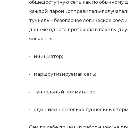
общедоступную сеть как по обычному 
каждой парой «отправитель-получател
туннель – безопасное логическое соед
данные одного протокола в пакеты др
являются:
• инициатор;
• маршрутизируемая сеть;
• туннельный коммутатор;
• один или несколько туннельных тер
Сам по себе принцип работы
VPN
не пр