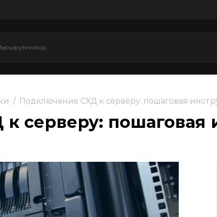
ки
/
Подключение СХД к серверу: пошаговая инст
к серверу: пошаговая 