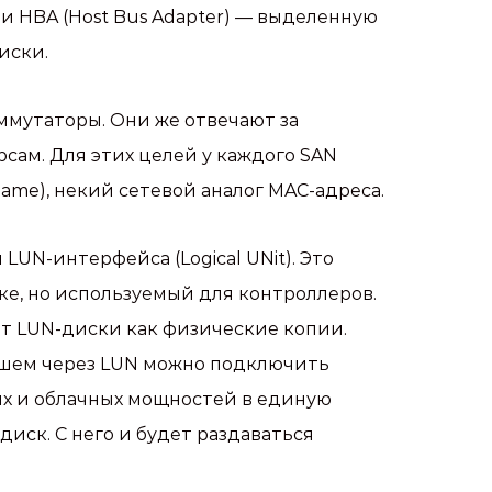
 HBA (Host Bus Adapter) — выделенную
иски.
ммутаторы. Они же отвечают за
ам. Для этих целей у каждого SAN
me), некий сетевой аналог MAC-адреса.
UN-интерфейса (Logical UNit). Это
ке, но используемый для контроллеров.
т LUN-диски как физические копии.
йшем через LUN можно подключить
х и облачных мощностей в единую
иск. С него и будет раздаваться