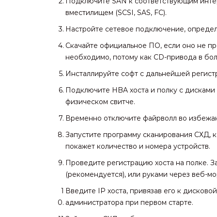
Подключите SAN к соответствующим инте
вместилищем (SCSI, SAS, FC).
Настройте сетевое подключение, определи
Скачайте официальное ПО, если оно не пр
необходимо, потому как CD-привода в бол
Инсталлируйте софт с дальнейшей регист
Подключите HBA хоста и полку с дисками (
физическом свитче.
Временно отключите файрволл во избежа
Запустите программу сканирования СХД, к
покажет количество и номера устройств.
Проведите регистрацию хоста на полке. З
(рекомендуется), или руками через веб-мо
Введите IP хоста, привязав его к дисковой
администратора при первом старте.