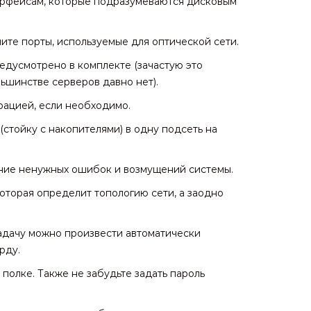
рфейсам, которые подразумеваются дисковым
те порты, используемые для оптической сети.
едусмотрено в комплекте (зачастую это
ьшинстве серверов давно нет).
рацией, если необходимо.
стойку с накопителями) в одну подсеть на
ние ненужных ошибок и возмущений системы.
оторая определит топологию сети, а заодно
адачу можно произвести автоматически
рду.
 полке. Также не забудьте задать пароль