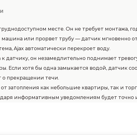
КИ
 труднодоступном месте. Он не требует монтажа, г
я машина или прорвет трубу — датчик мгновенно от
ема, Ajax автоматически перекроет воду.
 к датчику, он незамедлительно поднимает тревогу
ы. Если хотя бы одна замыкается водой, датчик со
 о прекращении течи.
ь от затопления как небольшие квартиры, так и то
годаря информативным уведомлениям будет точно и