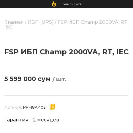
Прайс-лист
Главная
/
ИБП (UPS)
/ FSP ИБП Champ 2000VA, RT,
IEC
FSP ИБП Champ 2000VA, RT, IEC
5 599 000
сум
/ Шт.
Артикул:
PPF18A1403
Гарантия
12 месяцев