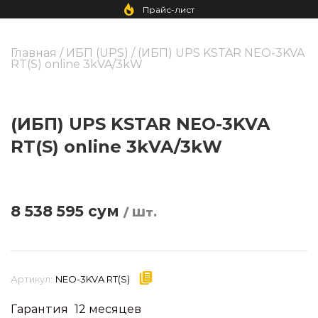
Прайс-лист
Главная
/
ИБП (UPS)
/ (ИБП) UPS KSTAR NEO-3KVA
RT(S) online 3kVA/3kW
(ИБП) UPS KSTAR NEO-3KVA
RT(S) online 3kVA/3kW
8 538 595
сум
/ Шт.
Артикул:
NEO-3KVA RT(S)
Гарантия
12 месяцев