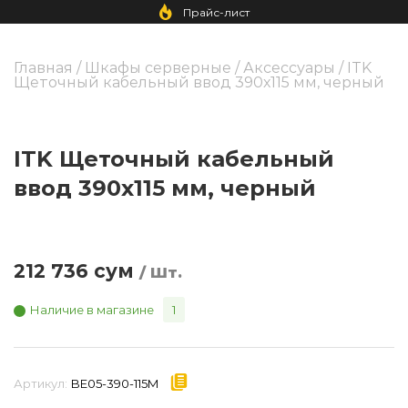
Прайс-лист
Главная
/
Шкафы серверные
/
Аксессуары
/ ITK
Щеточный кабельный ввод 390х115 мм, черный
ITK Щеточный кабельный
ввод 390х115 мм, черный
212 736
сум
/ Шт.
Наличие в магазине
1
Артикул:
BE05-390-115M