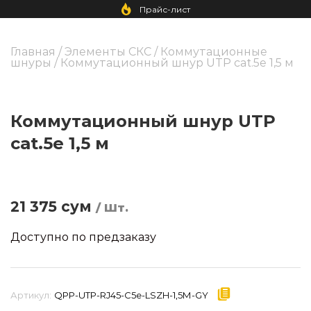
Прайс-лист
Главная
/
Элементы СКС
/
Коммутационные
шнуры
/ Коммутационный шнур UTP cat.5e 1,5 м
Коммутационный шнур UTP
cat.5e 1,5 м
21 375
сум
/ Шт.
Доступно по предзаказу
Артикул:
QPP-UTP-RJ45-C5e-LSZH-1,5М-GY