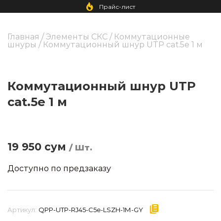
Прайс-лист
Главная
/
Элементы СКС
/
Коммутационные
шнуры
/ Коммутационный шнур UTP cat.5e 1 м
Коммутационный шнур UTP
cat.5e 1 м
19 950
сум
/ Шт.
Доступно по предзаказу
Артикул:
QPP-UTP-RJ45-C5e-LSZH-1М-GY