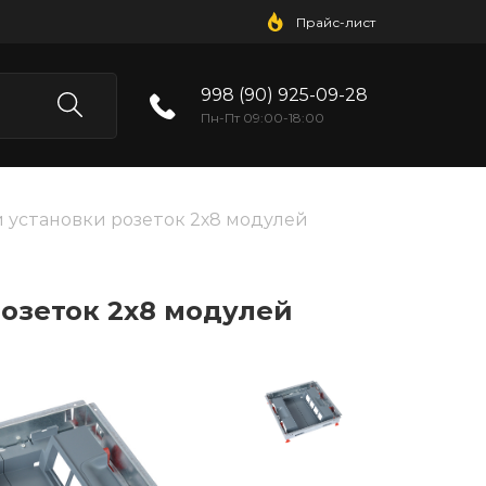
Прайс-лист
998 (90) 925-09-28
Пн-Пт 09:00-18:00
й установки розеток 2х8 модулей
розеток 2х8 модулей