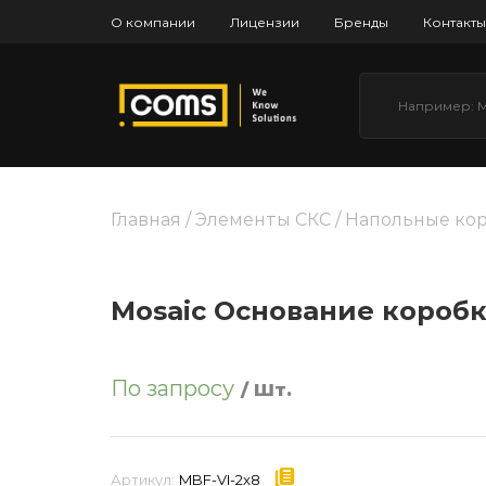
О компании
Лицензии
Бренды
Контакты
Главная
/
Элементы СКС
/
Напольные ко
Mosaic Основание коробк
По запросу
/ Шт.
Артикул:
MBF-VI-2x8