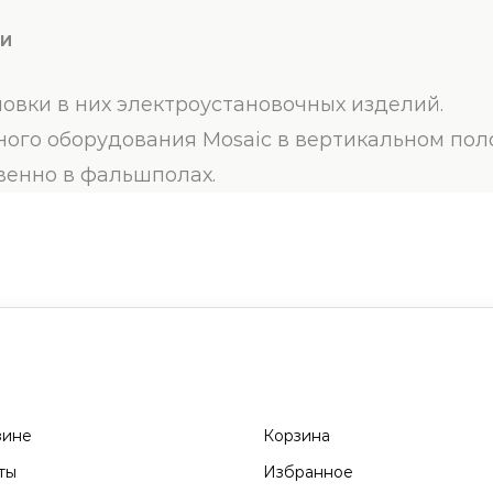
КИ
овки в них электроустановочных изделий.
ого оборудования Mosaic в вертикальном пол
венно в фальшполах.
зине
Корзина
ты
Избранное