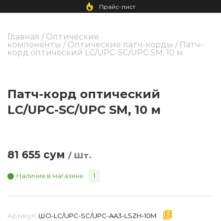
Прайс-лист
Главная
/
Оптические
компоненты
/
Оптические патч-корды
/ Патч-
корд оптический LC/UPC-SC/UPC SM, 10 м
Патч-корд оптический
LC/UPC-SC/UPC SM, 10 м
81 655
сум
/ Шт.
Наличие в магазине
1
Артикул:
ШО-LC/UPC-SC/UPC-AA3-LSZH-10M