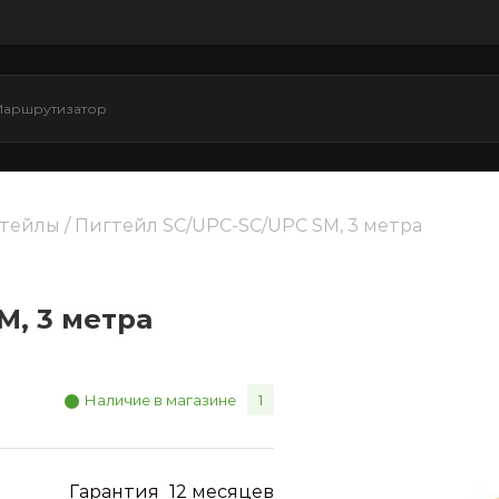
тейлы
/ Пигтейл SC/UPC-SC/UPC SM, 3 метра
M, 3 метра
Наличие в магазине
1
Гарантия
12 месяцев