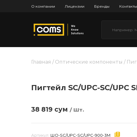
О компании
Лицензии
Бренды
Контакты
Главная
/
Оптические компоненты
/
Пиг
Пигтейл SC/UPC-SC/UPC S
38 819
сум
/ Шт.
Артикул:
ШО-SC/UPC-SC/UPC-900-3M