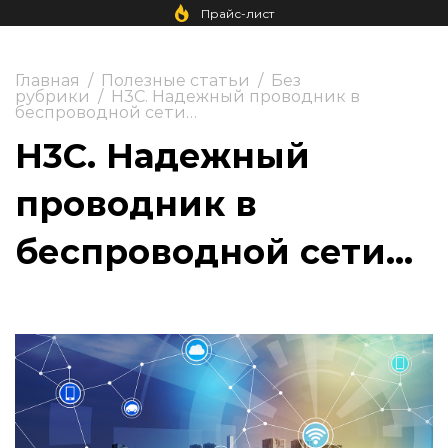
Прайс-лист
Главная
/
Полезные статьи
/
Без
рубрики
/
H3C. Надежный проводник в
беспроводной сети…
H3C. Надежный
проводник в
беспроводной сети…