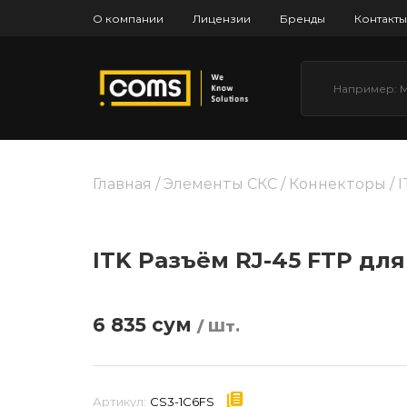
О компании
Лицензии
Бренды
Контакты
Главная
/
Элементы СКС
/
Коннекторы
/ 
ITK Разъём RJ-45 FTP для
6 835
сум
/ Шт.
Артикул:
CS3-1C6FS