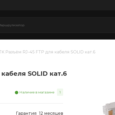
ITK Разъём RJ-45 FTP для кабеля SOLID кат.6
 кабеля SOLID кат.6
Наличие в магазине
1
Гарантия
12 месяцев