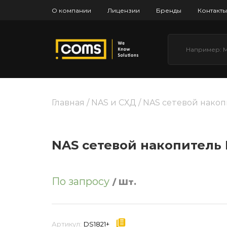
О компании
Лицензии
Бренды
Контакты
Главная
/
NAS и СХД
/ NAS сетевой накоп
NAS сетевой накопитель 
По запросу
/ Шт.
Артикул:
DS1821+