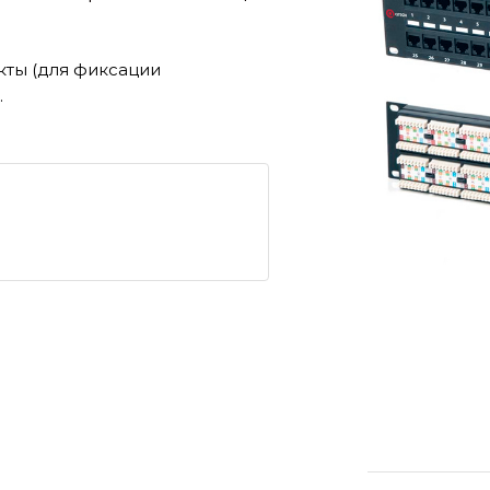
кты (для фиксации
.