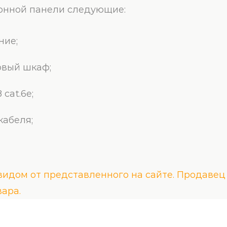
онной панели следующие:
ние;
овый шкаф;
cat.6е;
кабеля;
идом от представленного на сайте. Продавец 
ара.