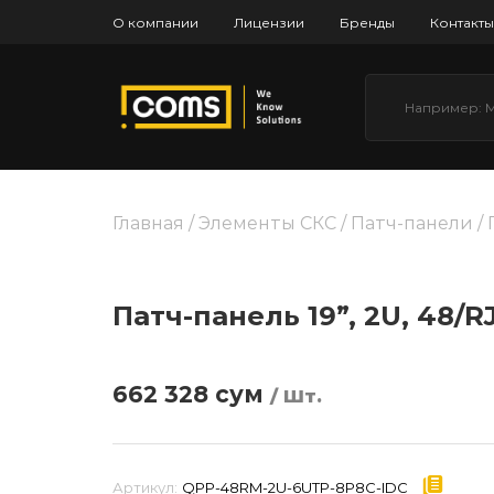
О компании
Лицензии
Бренды
Контакты
Главная
/
Элементы СКС
/
Патч-панели
/ 
Патч-панель 19”, 2U, 48/RJ
662 328
сум
/ Шт.
Артикул:
QPP-48RM-2U-6UTP-8P8C-IDC