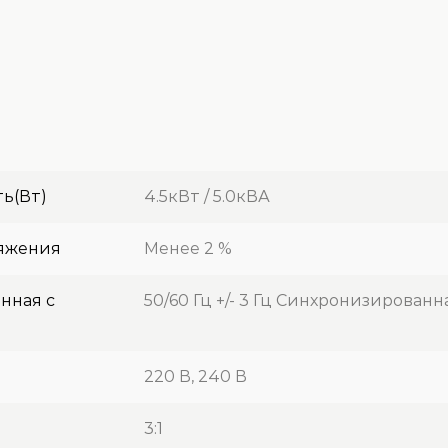
ь(Вт)
4.5кВт / 5.0кВА
яжения
Менее 2 %
нная с
50/60 Гц +/- 3 Гц Синхронизирован
220 В, 240 В
3:1