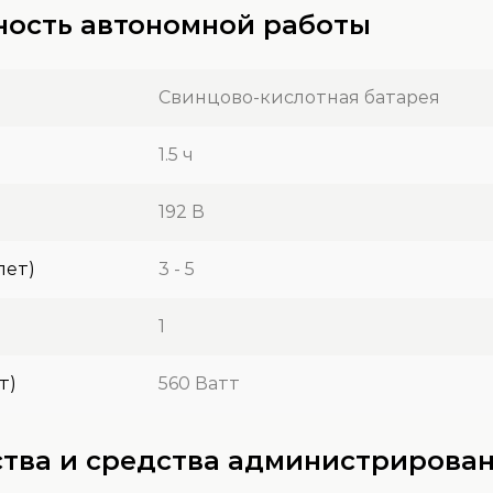
ность автономной работы
Свинцово-кислотная батарея
1.5 ч
192 В
лет)
3 - 5
1
т)
560 Ватт
тва и средства администрирова