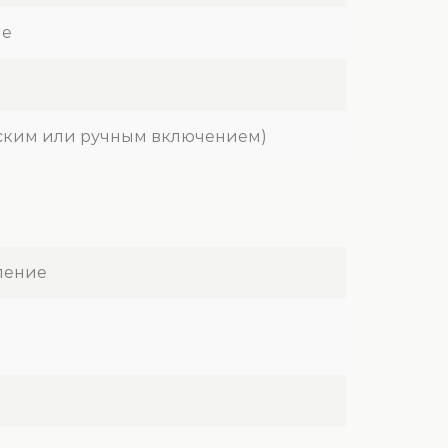
ие
еским или ручным включением)
ление