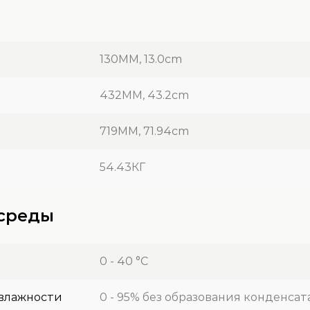
130MM, 13.0cm
432MM, 43.2cm
719MM, 71.94cm
54.43КГ
среды
0 - 40 °C
 влажности
0 - 95% без образования конденсат