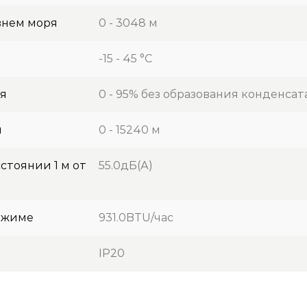
внем моря
0 - 3048 м
-15 - 45 °C
ия
0 - 95% без образования конденсат
я
0 - 15240 м
стоянии 1 м от
55.0дБ(А)
ежиме
931.0BTU/час
IP20