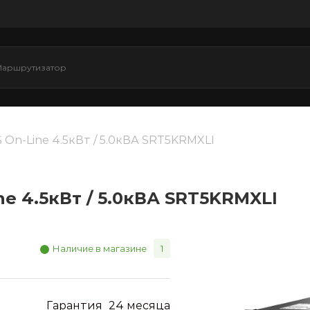
 On-Line 4.5кВт / 5.0кВА SRT5KRMXLI
e 4.5кВт / 5.0кВА SRT5KRMXLI
Наличие в магазине
1
Гарантия
24 месяца