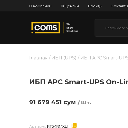
О компании
Лицензии
Бренды
Контакты
Главная
/
ИБП (UPS)
/ ИБП APC Smart-UPS
ИБП APC Smart-UPS On-Lin
91 679 451
сум
/ Шт.
Артикул:
RT5KRMXLI