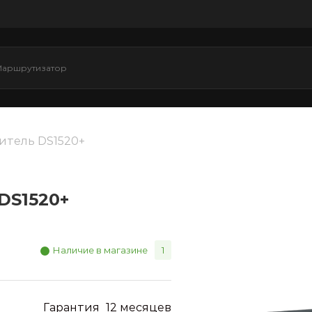
итель DS1520+
DS1520+
Наличие в магазине
1
Гарантия
12 месяцев