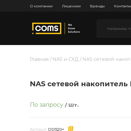
О компании
Лицензии
Бренды
Контакты
Главная
/
NAS и СХД
/ NAS сетевой накоп
NAS сетевой накопитель 
По запросу
/ Шт.
Артикул:
DS1520+